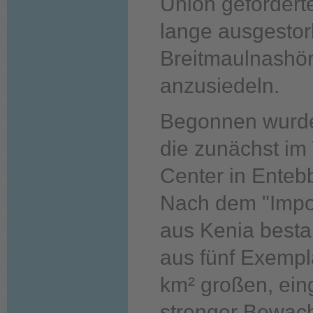
Union geförderte
lange ausgesto
Breitmaulnashör
anzusiedeln.
Begonnen wurde 
die zunächst im 
Center in Enteb
Nach dem "Impor
aus Kenia besta
aus fünf Exempl
km² großen, ein
strenger Bewac