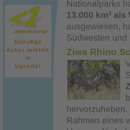
Nationalparks h
13.000 km² als
ausgewiesen, ha
Südwesten und 
Ziwa Rhino Sc
V
S
Z
b
hervorzuheben. 
Rahmen eines v