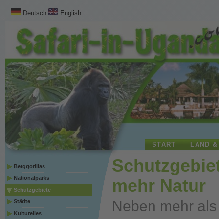
Deutsch
English
START
LAND &
Schutzgebie
Berggorillas
Nationalparks
mehr Natur
Schutzgebiete
Neben mehr als
Städte
Kulturelles