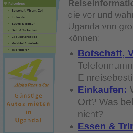
Reiseinformat
Reisetipps
Botschaft, Visum, Zoll
die vor und währ
Einkaufen
Uganda von gro
Essen & Trinken
Geld & Sicherheit
können:
Gesundheitstipps
Mobilität & Verkehr
Botschaft, V
Telefonieren
Telefonnumm
Einreisebes
Einkaufen:
W
Ort? Was be
nicht?
Essen & Tri