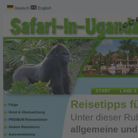
Deutsch
English
START
LAND &
Reisetipps f
Flüge
Hotel & Übernachtung
Unter dieser Ru
PREMIUM Reiseanbieter
allgemeine und 
Andere Reisebüros
Autovermietung