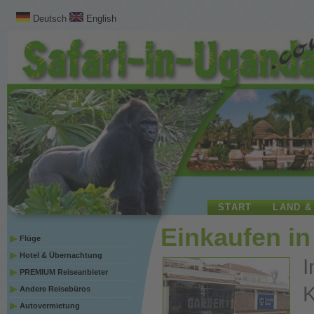
Deutsch
English
START
LAND &
Einkaufen i
Flüge
Hotel & Übernachtung
I
PREMIUM Reiseanbieter
Andere Reisebüros
Autovermietung