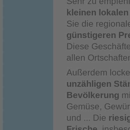
Sehr zu empfehl
kleinen lokale
Sie die regiona
günstigeren Pr
Diese Geschäfte 
allen Ortschafte
Außerdem locke
unzähligen Stä
Bevölkerung
mi
Gemüse, Gewür
und ... Die
ries
Frische,
insbeso