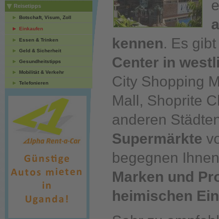
e
Reisetipps
Botschaft, Visum, Zoll
a
Einkaufen
kennen
. Es gib
Essen & Trinken
Geld & Sicherheit
Center in westl
Gesundheitstipps
Mobilität & Verkehr
City Shopping Ma
Telefonieren
Mall, Shoprite C
anderen Städte
Supermärkte
vo
begegnen Ihnen
Marken und Pro
heimischen Ein