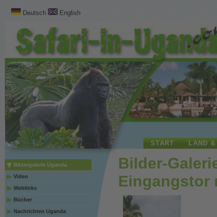
Deutsch
English
START
LAND &
Bilder-Galeri
Bildergalerie Uganda
Eingangstor
Video
Weblinks
Bücher
Nachrichten Uganda