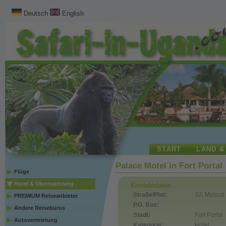
Deutsch
English
START
LAND &
Palace Motel in Fort Portal
Flüge
Hotel & Übernachtung
Kontaktdaten
Straße/Plot:
33, Musozi
PREMIUM Reiseanbieter
P.O. Box:
Andere Reisebüros
Stadt:
Fort Portal
Autovermietung
Kategorie:
Hotel