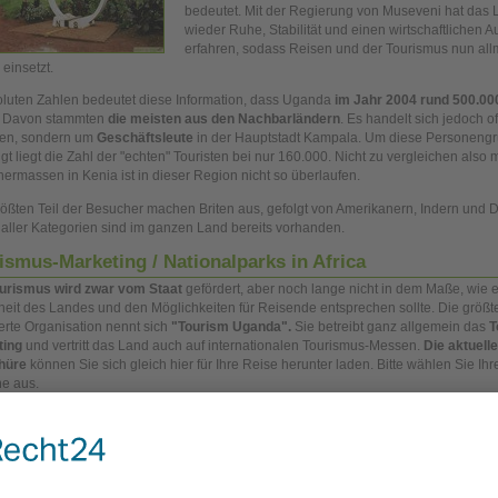
bedeutet. Mit der Regierung von Museveni hat das 
wieder Ruhe, Stabilität und einen wirtschaftlichen 
erfahren, sodass Reisen und der Tourismus nun all
 einsetzt.
oluten Zahlen bedeutet diese
Information,
dass Uganda
im Jahr 2004 rund 500.0
. Davon stammten
die meisten aus den Nachbarländern
. Es handelt sich jedoch of
ten, sondern um
Geschäftsleute
in der Hauptstadt Kampala. Um diese Personeng
igt liegt die Zahl der "echten" Touristen bei nur 160.000. Nicht zu vergleichen also 
ermassen in Kenia ist in dieser Region nicht so überlaufen.
ößten Teil der Besucher machen Briten aus, gefolgt von Amerikanern, Indern und 
 aller Kategorien sind im ganzen Land bereits vorhanden.
ismus-Marketing / Nationalparks in Africa
urismus wird zwar vom Staat
gefördert, aber noch lange nicht in dem Maße, wie 
eit des Landes und den Möglichkeiten für Reisende entsprechen sollte. Die größte,
erte Organisation nennt sich
"Tourism Uganda".
Sie betreibt ganz allgemein das
T
ting
und vertritt das Land auch auf internationalen Tourismus-Messen.
Die aktuell
hüre
können Sie sich gleich hier für Ihre Reise herunter laden. Bitte wählen Sie Ih
e aus.
Herunterladen der
Image-Broschüre in Deutsch
(Größe: 1.44 MB; Downloads bis
Letzter Download am: 06.08.2026)
Herunterladen der
Image-Broschüre in Englisch
(Größe: 1.25 MB; Downloads bi
Letzter Download am: 16.07.2026)