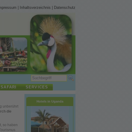
mpressum
|
Inhaltsverzeichnis
|
Datenschutz
 SAFARI
SERVICES
Hotels in Uganda
g unberührt
urch die
t, so haben
Tourismus