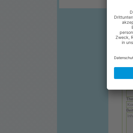
Oder s
Weite
Kom
Aut
Th
Bei