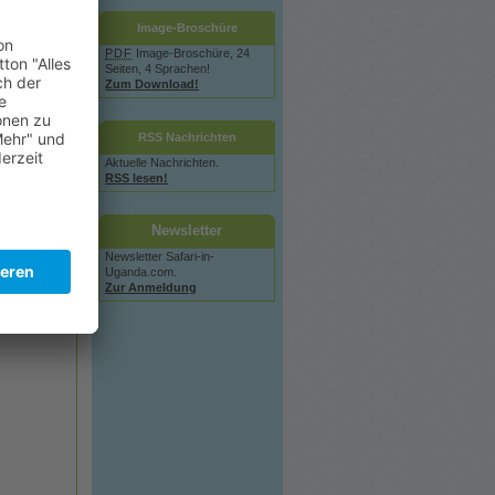
s bisher:
Image-Broschüre
isher: 6397;
PDF
Image-Broschüre, 24
Seiten, 4 Sprachen!
Zum Download!
RSS Nachrichten
Aktuelle Nachrichten.
RSS lesen!
Newsletter
Newsletter Safari-in-
Uganda.com.
Zur Anmeldung