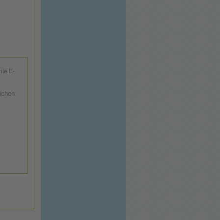
hte E-
ichen