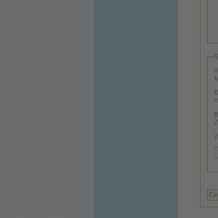
S
A
M
D
i
B
2