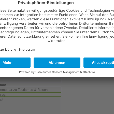
Herunterladen der
Image-Broschüre in Französisch
(Größe: 1.26 MB; Download
8320; Letzter Download am: 11.07.2026)
Herunterladen der
Image-Broschüre in Italienisch
(Größe: 1.26 MB; Downloads b
Letzter Download am: 11.07.2026)
ehen Sie sich ein
Video über die Highlights
an!
rführede Links
Aktueller Kommentar zur
Lage des Tourismus
vom Tourismus-Minister
News
auf der
Website von "Tourism Uganda"
Website des Tourismus-Ministeriums
Kommentar zu Tourismus & Reisen?
mentar schreiben:
or:
ema:
trag: