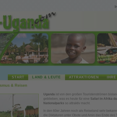
I
START
LAND & LEUTE
ATTRAKTIONEN
IHRE
ismus & Reisen
Uganda
ist von den großen Touristenströmen bislan
geblieben, was es heute für eine
Safari in Afrika d
Nationalparks
so attraktiv macht.
In den 60er Jahren noch als Reiseland sehr bekann
die Diktaturen unter Obote und Amin das Ende des 