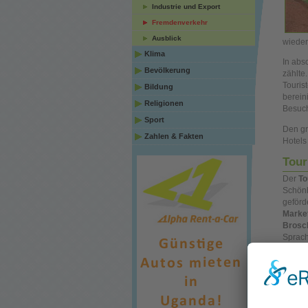
Industrie und Export
Fremdenverkehr
Ausblick
wieder
Klima
In abs
Bevölkerung
zählte
Touris
Bildung
berein
Religionen
Besuch
Sport
Den gr
Zahlen & Fakten
Hotels
Tour
Der
To
Schönh
geförd
Marke
Brosc
Sprach