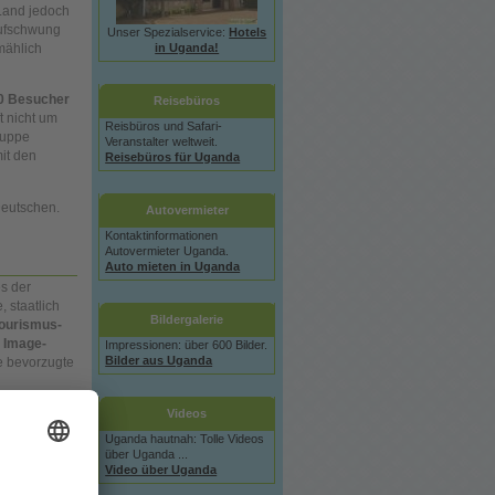
Land jedoch
Aufschwung
Unser Spezialservice:
Hotels
in Uganda!
mählich
00 Besucher
Reisebüros
t nicht um
Reisbüros und Safari-
ruppe
Veranstalter weltweit.
mit den
Reisebüros für Uganda
Deutschen.
Autovermieter
Kontaktinformationen
Autovermieter Uganda.
Auto mieten in Uganda
es der
 staatlich
Bildergalerie
ourismus-
e Image-
Impressionen: über 600 Bilder.
Bilder aus Uganda
re bevorzugte
Videos
her: 7762;
Uganda hautnah: Tolle Videos
über Uganda ...
sher: 7371;
Video über Uganda