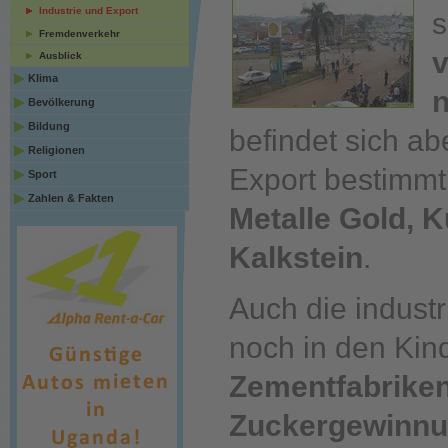
Industrie und Export
s
Fremdenverkehr
v
Ausblick
Klima
n
Bevölkerung
Bildung
befindet sich a
Religionen
Export bestimmt
Sport
Zahlen & Fakten
Metalle Gold, K
Kalkstein
.
Auch die industr
noch in den Ki
Zementfabriken
Zuckergewinn