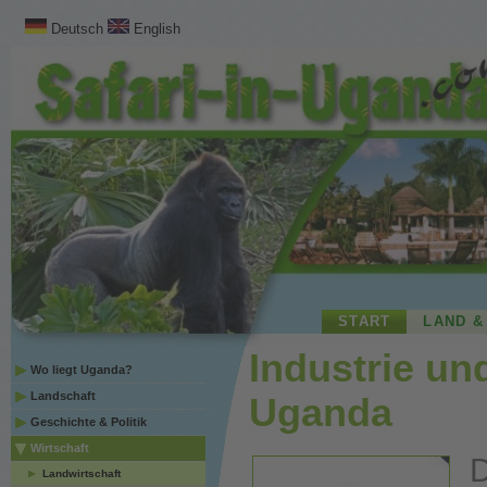
Deutsch
English
START
LAND &
Industrie un
Wo liegt Uganda?
Landschaft
Uganda
Geschichte & Politik
Wirtschaft
Landwirtschaft