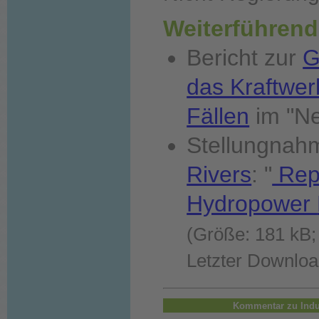
Weiterführend
Bericht zur
G
das Kraftwer
Fällen
im "N
Stellungnah
Rivers
: "
Repo
Hydropower
(Größe: 181 kB;
Letzter Downloa
Kommentar zu Indu