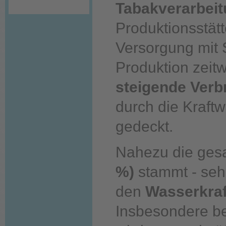
Tabakverarbei
Produktionsstät
Versorgung mit 
Produktion zeitw
steigende Verb
durch die Kraft
gedeckt.
Nahezu die ges
%)
stammt - sehr
den
Wasserkra
Insbesondere be