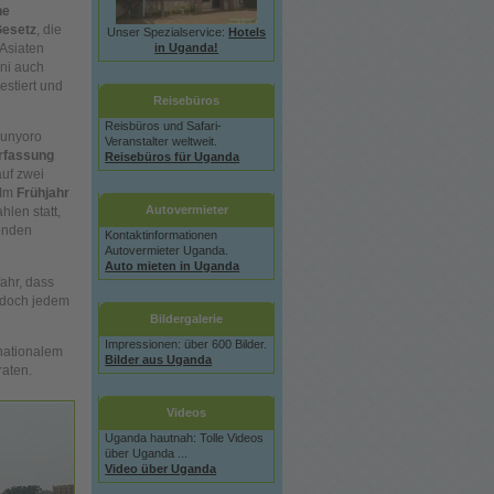
he
Gesetz
, die
Unser Spezialservice:
Hotels
in Uganda!
 Asiaten
ni auch
estiert und
Reisebüros
Reisbüros und Safari-
Bunyoro
Veranstalter weltweit.
rfassung
Reisebüros für Uganda
auf zwei
 Im
Frühjahr
Autovermieter
hlen statt,
ßenden
Kontaktinformationen
Autovermieter Uganda.
Auto mieten in Uganda
ahr, dass
jedoch jedem
Bildergalerie
Impressionen: über 600 Bilder.
rnationalem
Bilder aus Uganda
raten.
Videos
Uganda hautnah: Tolle Videos
über Uganda ...
Video über Uganda