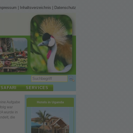
mpressum
|
Inhaltsverzeichnis
|
Datenschutz
 SAFARI
SERVICES
seine Aufgabe
Hotels in Uganda
folg war
RA wurde in
delt, die