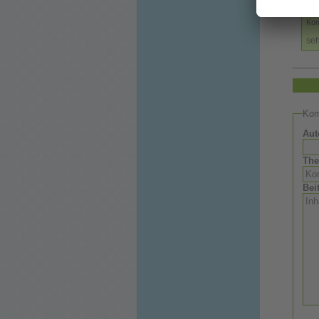
Ko
Kom
seh
Kom
Aut
Th
Bei