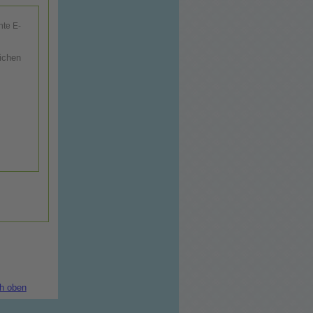
hte E-
ichen
h oben