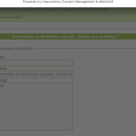
mmentar zu Modernes Uganda - Zeiten des Aufstiegs
mentar von _nobody am Donnerstag, 22. September 2011; 14:54:29 Uhr
r interresant :)
Kommentar zu Modernes Uganda - Zeiten des Aufstiegs?
mentar schreiben:
or:
ema:
trag: