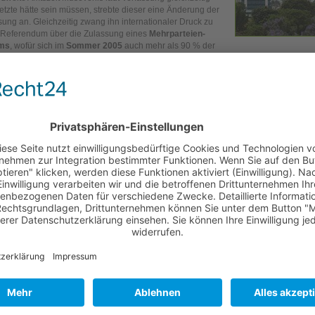
letzte hätte sein müssen, strebte dieser eine Änderung der
sung an. Gleichzeitig zwang ihn internationaler Druck zu
Referendum über die Zulassung eines
Mehrparteien-
ms
, wofür sich im
Sommer 2005
auch mehr als 90 % der
r entschieden. Da das Parlament einer Verfassungsänderung zustimmte, konnte
in drittes Mal als Präsident zur Wahl antreten und Gewann mit knapp 60 % der St
kratie im Jahr 2010: Uganda auf Platz 42
rlichen Transformationsbericht der Bertelsmann-Stiftung hat Uganda unter allen Af
n im Jahr 2008 Rang 8 belegt. Weltweit liegt Uganda in diesem Jahr auf Rang 42 
nd. Das zeigt, dass sich Uganda in den letzten Jahren und Jahrzehnten auf dem ri
t.
rführende Links
Website der Bertelsmann-Stiftung zum Transformations-Index
"Länderbericht Uganda" beim Transformations-Index 2010
(Online)
"Länderbericht Uganda" als Download
(Größe: 189 kB; Downloads bisher: 3400; L
Download am: 09.06.2026)
Bericht über den
Länderbericht Uganda 2008 im "New Vision
Online"
Bericht der Konrad-Adenauer-Stiftung zur aktuellen
Lage der Parteien von Ug
11/2008)
Demokratie-Report der Konrad-Adenauer-Stiftung 2009
(Größe: 168 kB; Downl
2847; Letzter Download am: 02.05.2026)
Weitere politische Schriften der Konrad-Adenauer-Stiftung über "Uganda"