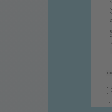
S
A
M
D
i
B
2