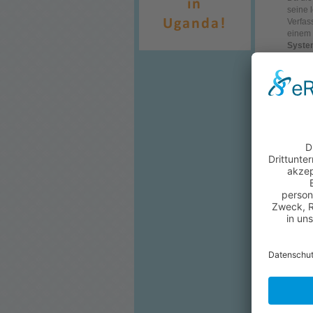
seine 
Verfas
einem 
Syste
Ugande
2006
e
Demo
Im jäh
Staate
steige
befinde
Weite