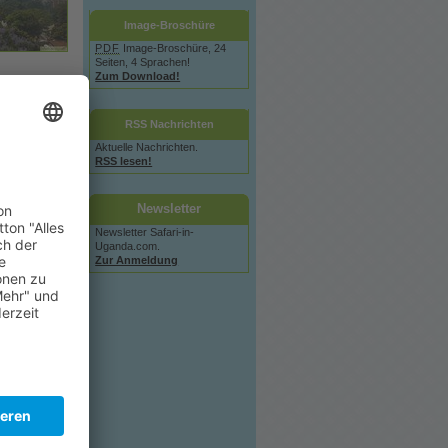
Image-Broschüre
PDF
Image-Broschüre, 24
Seiten, 4 Sprachen!
Zum Download!
Museveni
immen.
RSS Nachrichten
Aktuelle Nachrichten.
rikanischen
RSS lesen!
- Tendenz
chtigen Weg
Newsletter
Newsletter Safari-in-
Uganda.com.
Zur Anmeldung
etzter
anda
(Stand:
oads bisher: