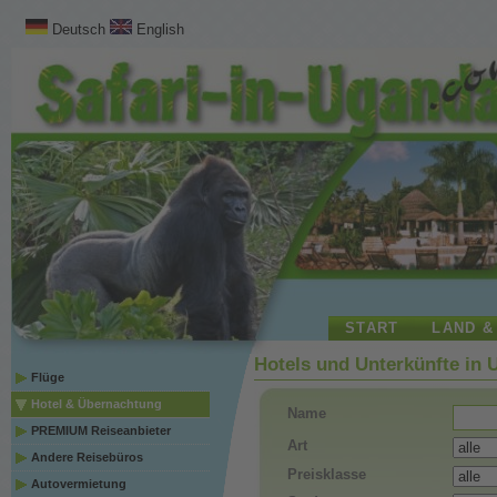
Deutsch
English
START
LAND &
Hotels und Unterkünfte in
Flüge
Hotel & Übernachtung
Name
PREMIUM Reiseanbieter
Art
Andere Reisebüros
Preisklasse
Autovermietung