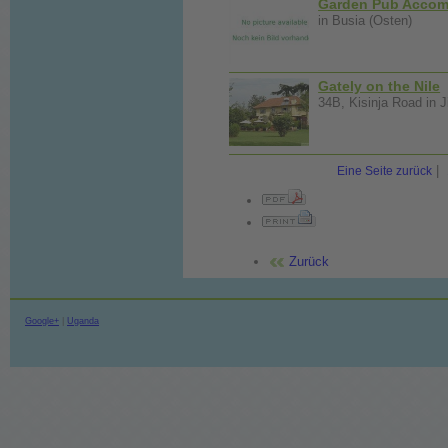
Garden Pub Accom
in Busia (Osten)
Gately on the Nile
34B, Kisinja Road in J
|
Eine Seite zurück
Zurück
Google+
|
Uganda