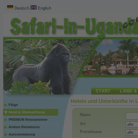
Deutsch
English
START
LAND &
Hotels und Unterkünfte in
Flüge
Hotel & Übernachtung
Name
PREMIUM Reiseanbieter
Art
Andere Reisebüros
Preisklasse
Autovermietung