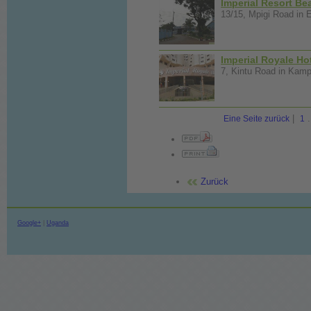
Imperial Resort Be
13/15, Mpigi Road in E
Imperial Royale Ho
7, Kintu Road in Kampa
|
.
Eine Seite zurück
1
Zurück
Google+
|
Uganda