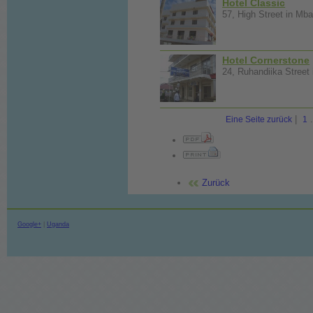
Hotel Classic
57, High Street in Mb
Hotel Cornerstone
24, Ruhandiika Street 
|
.
Eine Seite zurück
1
Zurück
Google+
|
Uganda