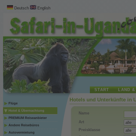
Deutsch
English
START
LAND &
Hotels und Unterkünfte in
Flüge
Hotel & Übernachtung
Name
PREMIUM Reiseanbieter
Art
Andere Reisebüros
Preisklasse
Autovermietung