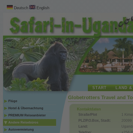
Deutsch
English
START
LAND &
Globetrotters Travel and T
Flüge
Hotel & Übernachtung
Kontaktdaten
Straße/Plot
1 Kima
PREMIUM Reiseanbieter
PLZ/P.O.Box, Stadt:
20099
Andere Reisebüros
Land:
Ugand
Autovermietung
Telefon:
+256 (