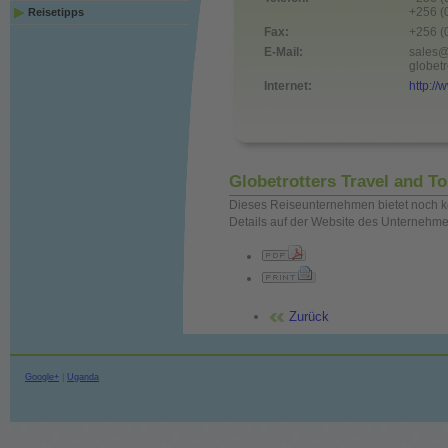
+256 (
Reisetipps
Fax:
+256 (
E-Mail:
sales@
globet
Internet:
http:/
Globetrotters Travel and To
Dieses Reiseunternehmen bietet noch ke
Details auf der Website des Unternehme
Zurück
Google+
|
Uganda