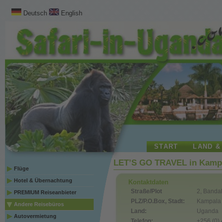
Deutsch
English
START
LAND &
LET’S GO TRAVEL in Kamp
Flüge
Hotel & Übernachtung
Kontaktdaten
Straße/Plot
2, Bandal
PREMIUM Reiseanbieter
PLZ/P.O.Box, Stadt:
Kampala
Andere Reisebüros
Land:
Uganda
Autovermietung
Telefon:
+256 (0)