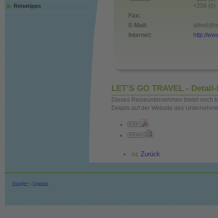
+256 (0)
Reisetipps
Fax:
E-Mail:
alfred@l
Internet:
http://w
LET’S GO TRAVEL - Detail-
Dieses Reiseunternehmen bietet noch ke
Details auf der Website des Unternehme
Zurück
Google+
|
Uganda