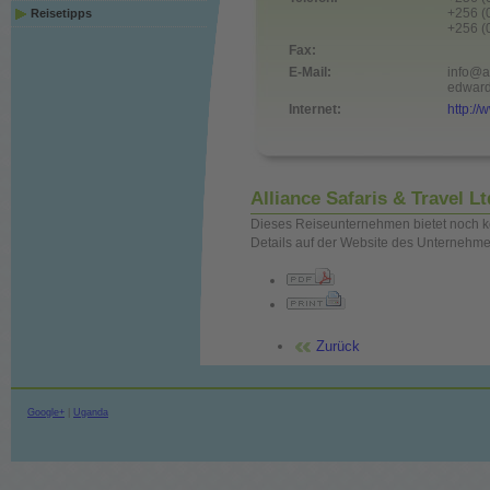
+256 (
Reisetipps
+256 (
Fax:
E-Mail:
info@a
edward
Internet:
http://
Alliance Safaris & Travel Lt
Dieses Reiseunternehmen bietet noch ke
Details auf der Website des Unternehme
Zurück
Google+
|
Uganda