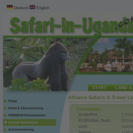
Deutsch
English
START
LAND &
Alliance Safaris & Travel L
Flüge
Hotel & Übernachtung
Kontaktdaten
Straße/Plot
1, Por
PREMIUM Reiseanbieter
PLZ/P.O.Box, Stadt:
863 K
Andere Reisebüros
Land:
Ugand
Autovermietung
Telefon:
+256 (