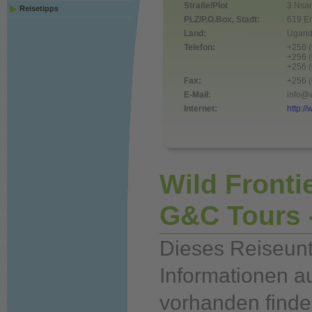
Straße/Plot
3 Nsam
Reisetipps
PLZ/P.O.Box, Stadt:
619 E
Land:
Ugan
Telefon:
+256 
+256 
+256 
Fax:
+256 
E-Mail:
info@w
Internet:
http:/
Wild Fronti
G&C Tours -
Dieses Reiseunt
Informationen a
vorhanden finde