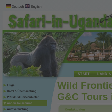
Deutsch
English
START
LAND &
Wild Fronti
Flüge
Hotel & Übernachtung
G&C Tours 
PREMIUM Reiseanbieter
Andere Reisebüros
Kontaktdaten
Autovermietung