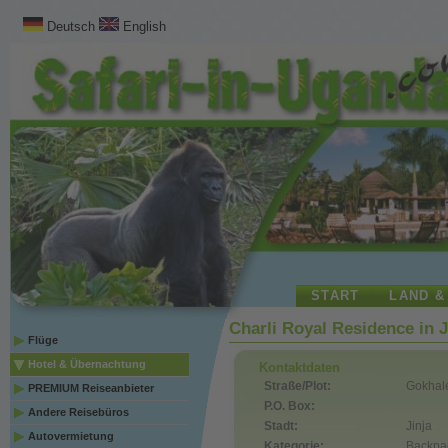
Deutsch
English
START
LAND &
Charli Royal Residence in J
Flüge
Hotel & Übernachtung
Kontaktdaten
Straße/Plot:
Gokhal
PREMIUM Reiseanbieter
P.O. Box:
Andere Reisebüros
Stadt:
Jinja
Autovermietung
Kategorie:
Backpa