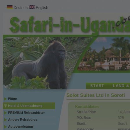
Deutsch
English
START
LAND &
Solot Suites Ltd in Soroti
Flüge
Hotel & Übernachtung
Kontaktdaten
Straße/Plot:
14, Ate
PREMIUM Reiseanbieter
P.O. Box:
326
Andere Reisebüros
Stadt:
Soroti
Autovermietung
Kategorie:
Appart