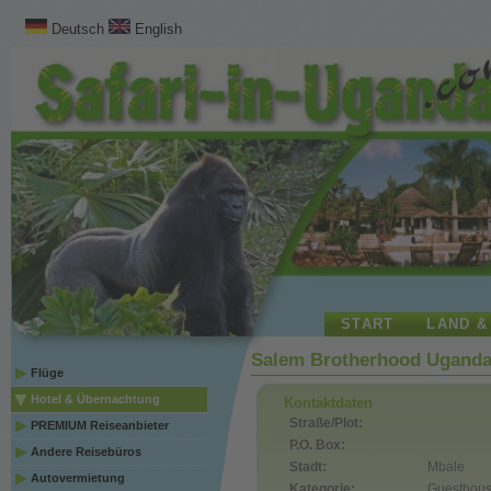
Deutsch
English
START
LAND &
Salem Brotherhood Uganda 
Flüge
Hotel & Übernachtung
Kontaktdaten
Straße/Plot:
PREMIUM Reiseanbieter
P.O. Box:
Andere Reisebüros
Stadt:
Mbale
Autovermietung
Kategorie:
Guesthou