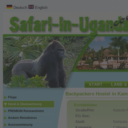
Deutsch
English
START
LAND &
Backpackers Hostel in Kam
Flüge
Hotel & Übernachtung
Kontaktdaten
Straße/Plot:
Natante 
PREMIUM Reiseanbieter
P.O. Box:
Andere Reisebüros
Stadt:
Kampala
Autovermietung
Kategorie:
Cottages,