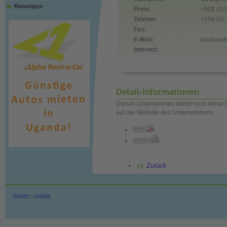
Reisetipps
Preis:
<50$ (Do
Telefon:
+256 (0)
Fax:
E-Mail:
backpack
Internet:
Detail-Informationen
Dieses Unternehmen bietet noch keine D
auf der Website des Unternehmens.
Zurück
Google+
|
Uganda