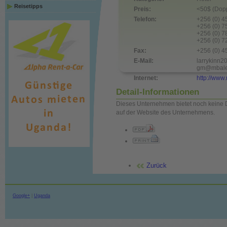
Reisetipps
Preis:
<50$ (Dopp
Telefon:
+256 (0) 
+256 (0) 
+256 (0) 
+256 (0) 
Fax:
+256 (0) 
E-Mail:
larrykinn
gm@mbaler
Internet:
http://www
Detail-Informationen
Dieses Unternehmen bietet noch keine D
auf der Website des Unternehmens.
Zurück
Google+
|
Uganda