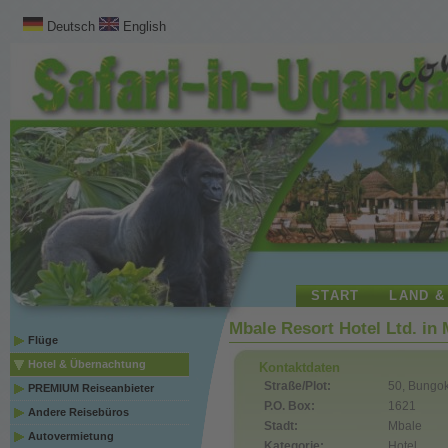
Deutsch
English
START
LAND &
Mbale Resort Hotel Ltd. in
Flüge
Hotel & Übernachtung
Kontaktdaten
Straße/Plot:
50, Bungo
PREMIUM Reiseanbieter
P.O. Box:
1621
Andere Reisebüros
Stadt:
Mbale
Autovermietung
Kategorie:
Hotel