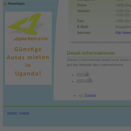
Reisetipps
Preis:
>90$ (Dop
Telefon:
+256 (0)
+256 (0)
Fax:
+256 (0)
E-Mail:
bougainvi
Internet:
http://ww
Detail-Informationen
Dieses Unternehmen bietet noch keine D
auf der Website des Unternehmens.
Zurück
Google+
|
Uganda