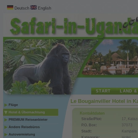
Deutsch
English
START
LAND &
Le Bougainviller Hotel in 
Flüge
Hotel & Übernachtung
Kontaktdaten
Straße/Plot:
17, Kataz
PREMIUM Reiseanbieter
P.O. Box:
37073
Andere Reisebüros
Stadt:
Kampala
Autovermietung
Kategorie:
Hotel