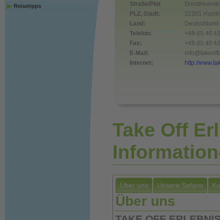
Straße/Plot
Dorotheenstr
Reisetipps
PLZ, Stadt:
22301 Hamb
Land:
Deutschland
Telefon:
+49 (0) 40 
Fax:
+49 (0) 40 
E-Mail:
info@takeoff
Internet:
http://www.ta
Take Off Er
Informatio
Über uns
Unsere Safaris
Ku
Über uns
TAKE OFF ERLEBNI