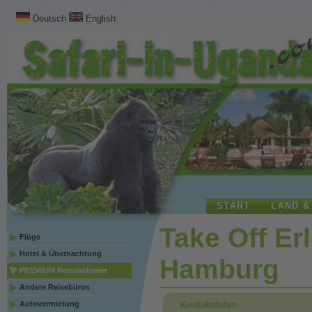
Deutsch
English
START
LAND &
Take Off Er
Flüge
Hotel & Übernachtung
Hamburg
PREMIUM Reiseanbieter
Andere Reisebüros
Kontaktdaten
Autovermietung