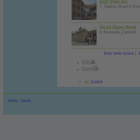
Golf View Inn
7, Station Road in Ent
Good Hope Hotel
in Kampala (Zentral)
|
Eine Seite zurück
Zurück
Google+
|
Uganda