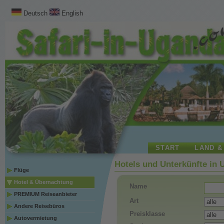
Deutsch
English
START
LAND &
Hotels und Unterkünfte in
Flüge
Hotel & Übernachtung
Name
PREMIUM Reiseanbieter
Art
Andere Reisebüros
Preisklasse
Autovermietung