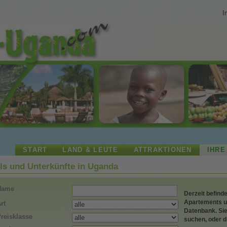
I
START
LAND & LEUTE
ATTRAKTIONEN
IHRE
ls und Unterkünfte in Uganda
Name
Derzeit befinden 
Apartements u
rt
Datenbank. Si
reisklasse
suchen, oder d