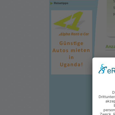
S
Reisetipps
S
Anza