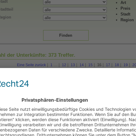
tadt
Art
Preis
tadtteil
Stadt
Region
Region
hl der Unterkünfte:
373
Treffer.
|
...
|
|
|
|
|
16
|
|
|
|
Eine Seite zurück
1
12
13
14
15
17
18
19
2
Hotel Paradise on the Nile
25, Kiira Lane in Jinja (Osten)
Hotel
Hotel Ravi Raj International
24, Hoima Road in Kampala (Zentral)
Hotel
Hotel RestVille Ltd.
43, Bumboi Road in Mbale (Osten)
Hotel