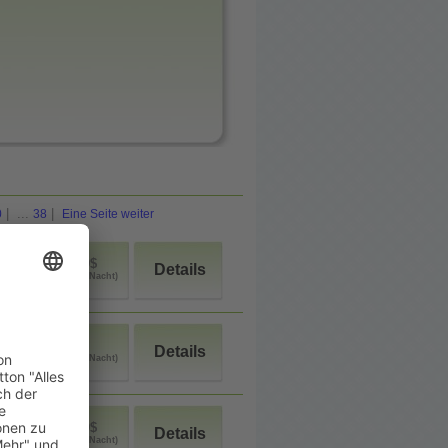
|
...
|
0
38
Eine Seite weiter
50$-90$
Details
(Doppelz. p. Nacht)
<50$
Details
(Doppelz. p. Nacht)
50$-90$
Details
(Doppelz. p. Nacht)