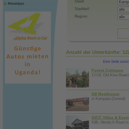
Stadt
Reisetipps
Stadtteil
Region
Anzahl der Unterkünfte:
12
Eine Seite zurüc
Forest Cottages
17/18, Old Kiira Road 
G8 Resthouse
in Kampala (Zentral)
GICC Villas & Eve
53B, Ntinda II Road in