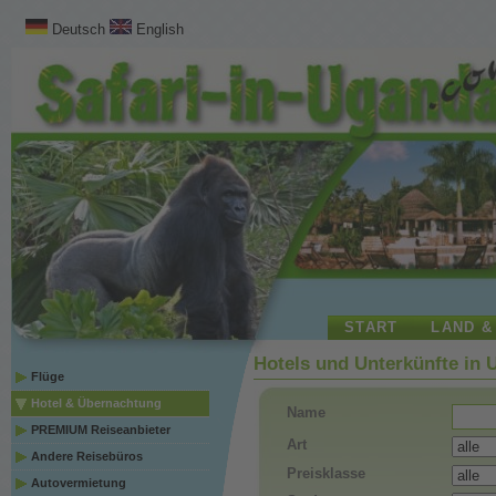
Deutsch
English
START
LAND &
Hotels und Unterkünfte in
Flüge
Hotel & Übernachtung
Name
PREMIUM Reiseanbieter
Art
Andere Reisebüros
Preisklasse
Autovermietung