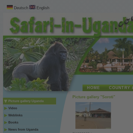
Deutsch
English
HOME
COUNTRY 
Picture gallery "Soroti"
Picture gallery Uganda
Video
Weblinks
Books
News from Uganda