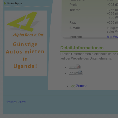
Reisetipps
Preis:
>90$ (D
Telefon:
+256 (
+256 (
+256 (
Fax:
+256 (
E-Mail:
info@lv
sales@l
Internet:
http://
Detail-Informationen
Dieses Unternehmen bietet noch keine D
auf der Website des Unternehmens.
Zurück
Google+
|
Uganda