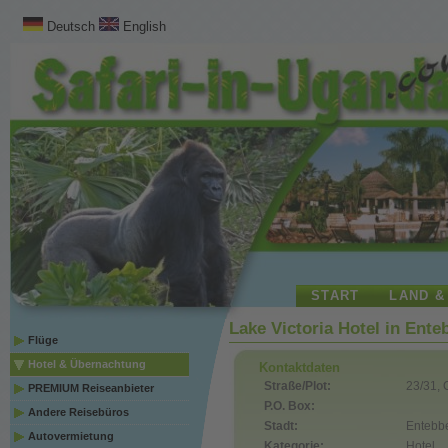
Deutsch
English
START
LAND &
Lake Victoria Hotel in Ente
Flüge
Hotel & Übernachtung
Kontaktdaten
Straße/Plot:
23/31, 
PREMIUM Reiseanbieter
P.O. Box:
Andere Reisebüros
Stadt:
Entebb
Autovermietung
Kategorie:
Hotel