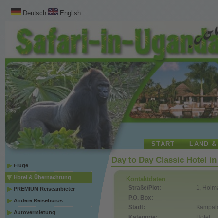
Deutsch
English
START
LAND &
Day to Day Classic Hotel i
Flüge
Hotel & Übernachtung
Kontaktdaten
Straße/Plot:
1, Hoim
PREMIUM Reiseanbieter
P.O. Box:
Andere Reisebüros
Stadt:
Kampal
Autovermietung
Kategorie:
Hotel