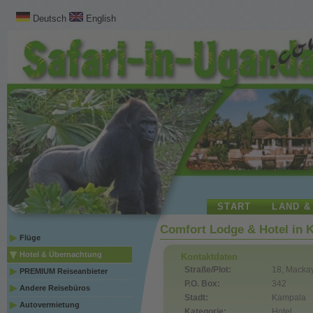
Deutsch
English
START
LAND &
Comfort Lodge & Hotel in 
Flüge
Hotel & Übernachtung
Kontaktdaten
Straße/Plot:
18, Macka
PREMIUM Reiseanbieter
P.O. Box:
342
Andere Reisebüros
Stadt:
Kampala
Autovermietung
Kategorie:
Hotel