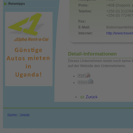
Reisetipps
Preis:
>90$ (Doppelz. 
Telefon:
+256 (0) 31226
+256 (0) 77246
Fax:
E-Mail:
thebomaentebb
Internet:
http://www.trav
Detail-Informationen
Dieses Unternehmen bietet noch keine D
auf der Website des Unternehmens.
Zurück
Google+
|
Uganda