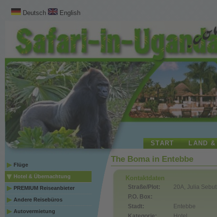
Deutsch
English
START
LAND &
The Boma in Entebbe
Flüge
Hotel & Übernachtung
Kontaktdaten
Straße/Plot:
20A, Julia Sebu
PREMIUM Reiseanbieter
P.O. Box:
Andere Reisebüros
Stadt:
Entebbe
Autovermietung
Kategorie:
Hotel