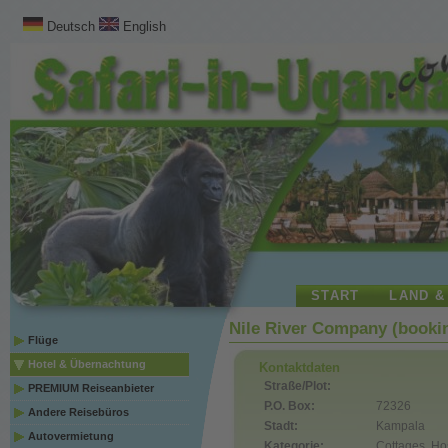
Deutsch
English
START
LAND &
Nile River Company (booki
Flüge
Hotel & Übernachtung
Kontaktdaten
Straße/Plot:
PREMIUM Reiseanbieter
P.O. Box:
72326
Andere Reisebüros
Stadt:
Kampala
Autovermietung
Kategorie:
Cottages, Ho