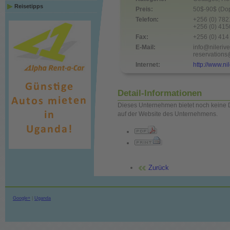
Reisetipps
Preis:
50$-90$ (Dop
Telefon:
+256 (0) 78
+256 (0) 41
Fax:
+256 (0) 41
E-Mail:
info@nileriv
reservations
Internet:
http://www.n
Detail-Informationen
Dieses Unternehmen bietet noch keine D
auf der Website des Unternehmens.
Zurück
Google+
|
Uganda