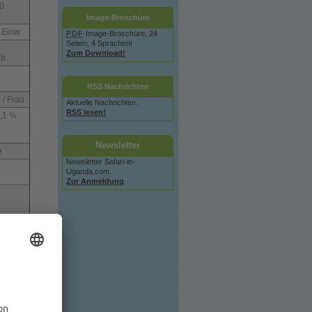
00
Image-Broschüre
 Einw.
PDF
Image-Broschüre, 24
Seiten, 4 Sprachen!
Zum Download!
b.
RSS Nachrichten
 / Frau
Aktuelle Nachrichten.
RSS lesen!
,1 %
Newsletter
e
Newsletter Safari-in-
Uganda.com.
Zur Anmeldung