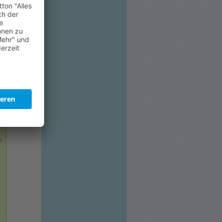
s
g
r