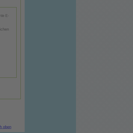
hte E-
ichen
h oben