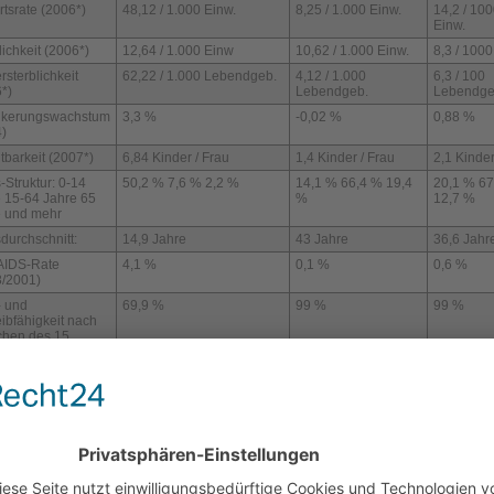
tsrate (2006*)
48,12 / 1.000 Einw.
8,25 / 1.000 Einw.
14,2 / 10
Einw.
lichkeit (2006*)
12,64 / 1.000 Einw
10,62 / 1.000 Einw.
8,3 / 1000
rsterblichkeit
62,22 / 1.000 Lebendgeb.
4,12 / 1.000
6,3 / 100
*)
Lebendgeb.
Lebendge
lkerungswachstum
3,3 %
-0,02 %
0,88 %
4)
tbarkeit (2007*)
6,84 Kinder / Frau
1,4 Kinder / Frau
2,1 Kinder
s-Struktur: 0-14
50,2 % 7,6 % 2,2 %
14,1 % 66,4 % 19,4
20,1 % 67
 15-64 Jahre 65
%
12,7 %
e und mehr
sdurchschnitt:
14,9 Jahre
43 Jahre
36,6 Jahr
AIDS-Rate
4,1 %
0,1 %
0,6 %
3/2001)
- und
69,9 %
99 %
99 %
ibfähigkeit nach
chen des 15.
nsjahres (2001)
len
http://www.indexmundi.com/uganda/
,
http://www.indexmundi.com/germany/
,
http://indexmundi.com/united_states/
hätzt
mmentar zu Uganda: Statistik, Fakten und Zahlen
mentar von _Pat Loskill am Sonntag, 04. September 2011; 20:09:04 Uhr