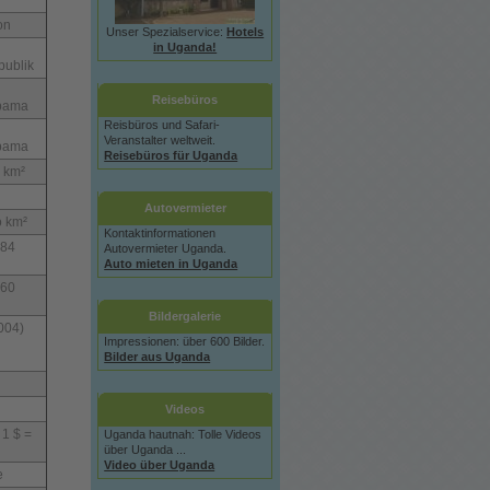
on
Unser Spezialservice:
Hotels
in Uganda!
e
publik
Reisebüros
bama
Reisbüros und Safari-
Veranstalter weltweit.
bama
Reisebüros für Uganda
 km²
Autovermieter
o km²
Kontaktinformationen
084
Autovermieter Uganda.
Auto mieten in Uganda
460
Bildergalerie
004)
Impressionen: über 600 Bilder.
Bilder aus Uganda
Videos
 1 $ =
Uganda hautnah: Tolle Videos
h
über Uganda ...
Video über Uganda
e