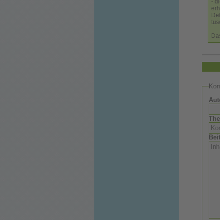
- d
erh
Det
tu
Das
Kom
Aut
Th
Bei