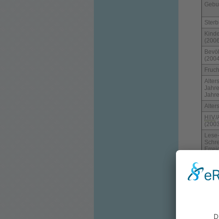
Gebur
Sterb
Kinde
(2006
Bevö
(200
Fruch
Alter
Jahre
Jahr
Alter
HIV
/
(200
Lese
Schre
Errei
Lebe
Quel
*gesc
Ko
Kom