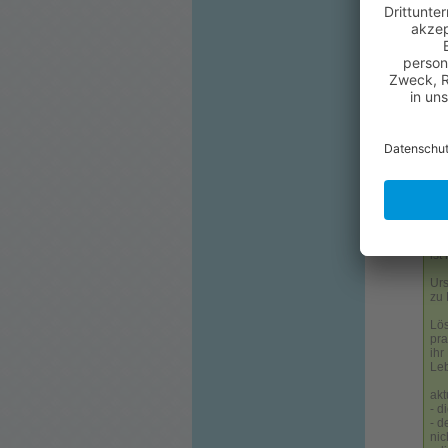
Ein
ich
Sta
Kom
Wir
Als
Hil
Tuk
ges
Pro
die
ist
Urs
zu
Lös
pra
ihr
Leb
akt
- d
- d
nic