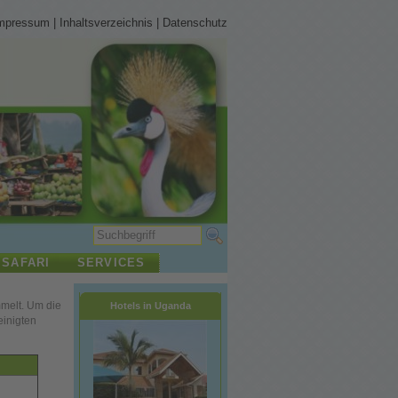
mpressum
|
Inhaltsverzeichnis
|
Datenschutz
 SAFARI
SERVICES
mmelt. Um die
Hotels in Uganda
einigten