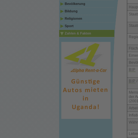
Bevölkerung
Haupt
Bildung
Staat
Religionen
Staa
Sport
Zahlen & Fakten
Regi
Fläc
Einw
Bevö
BIP
BIP
/
Mens
der 
(2001
Arbei
Infla
Währ
Lebe