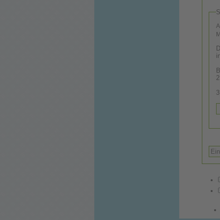
S
A
M
D
i
B
2