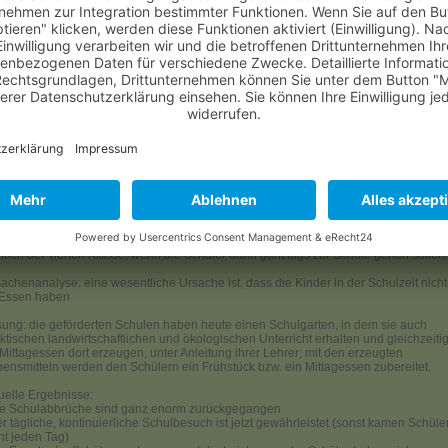
e höhere Prozentzahl in der Lese- & Schreibfähigkeit wäre sensationell. Da sehe
 noch einen hohen Bedarf der gedeckt werden sollte.
tistik; Schulbildung
mentar von _Dr. rer. agr. Andreas Olszewski am Freitag, 17. Februar 2012; 15:24:53 Uhr
 waren im Januar mit Tugende Reisen in Uganda. Es war beeindruckend!
 wir Salem Brotherhood Ltd. bei Mbale besuchten, wurden uns verschiedene
fsprojekte vorgestellt, u.a. das Tusome-Projekt. Hier hat der deutsche Hilfsverein
olere Wamu gemeinsam mit Salem Brotherhood ein "Hilfe zur Selbsthilfe-Projekt"
tartet, was mich in seiner Wirksamkeit begeistert.
blem: Von der Einschulung in die 1. Klasse bis zum Abschluss der 7. Klasse nimmt
 Schülerzahl dramatisch ab. Sie geht oft auf 1/5 bis 1/7 zurück. Der große Einbruch
 nach der vierten Klasse, wenn die Schüler dann ganztags zur Schule gehen sollen.
achenanalyse: eine wesentliche Ursache ist, dass die Kinder in der Schulzeit nicht
 Essen haben
ung: die geförderten Schulen haben heute einen Schulgarten, in dem sie auch
ktischen landwirtschaftlichen und ökologischen Unterricht erhalten und gleichzeiti
 Mittagessen dort erzeugen, unter Anleitung ihrer Lehrer; mit den erzeugten
ensmitteln werden den Schülern ein Frühstück bzw. ein Mittagessen zubereitet.
uelle Ergebnisse:
ie Schulabbrüche sind ganz enorm zurückgegangen
er tägliche, kontinuierliche Schulbesuch ist jetzt gewährleistet (sonst kamen Schüle
ht jeden Tag)