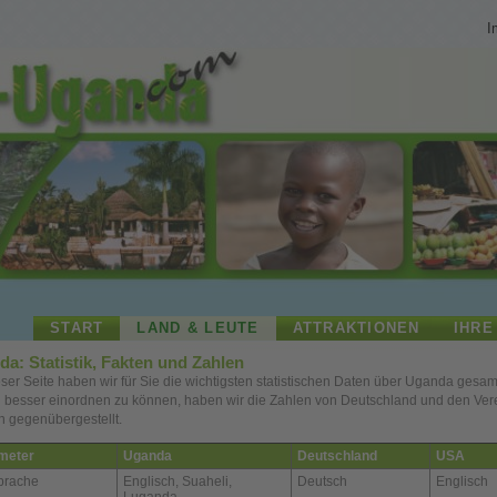
I
START
LAND & LEUTE
ATTRAKTIONEN
IHRE
a: Statistik, Fakten und Zahlen
eser Seite haben wir für Sie die wichtigsten statistischen Daten über Uganda gesa
 besser einordnen zu können, haben wir die Zahlen von Deutschland und den Ver
n gegenübergestellt.
meter
Uganda
Deutschland
USA
prache
Englisch, Suaheli,
Deutsch
Englisch