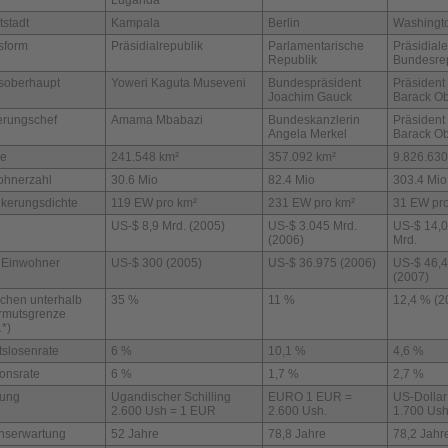
Luganda
stadt
Kampala
Berlin
Washingt
sform
Präsidialrepublik
Parlamentarische
Präsidial
Republik
Bundesre
tsoberhaupt
Yoweri Kaguta Museveni
Bundespräsident
Präsident
Joachim Gauck
Barack O
erungschef
Amama Mbabazi
Bundeskanzlerin
Präsident
Angela Merkel
Barack O
he
241.548 km²
357.092 km²
9.826.630
ohnerzahl
30.6 Mio
82.4 Mio
303.4 Mio
lkerungsdichte
119 EW pro km²
231 EW pro km²
31 EW pr
US-$ 8,9 Mrd. (2005)
US-$ 3.045 Mrd.
US-$ 14,
(2006)
Mrd.
 Einwohner
US-$ 300 (2005)
US-$ 36.975 (2006)
US-$ 46,
(2007)
chen unterhalb
35 %
11 %
12,4 % (2
Armutsgrenze
*)
tslosenrate
6 %
10,1 %
4,6 %
tionsrate
6 %
1,7 %
2,7 %
ung
Ugandischer Schilling
EURO 1 EUR =
US-Dollar
2.600 Ush = 1 EUR
2.600 Ush.
1.700 Us
nserwartung
52 Jahre
78,8 Jahre
78,2 Jahr