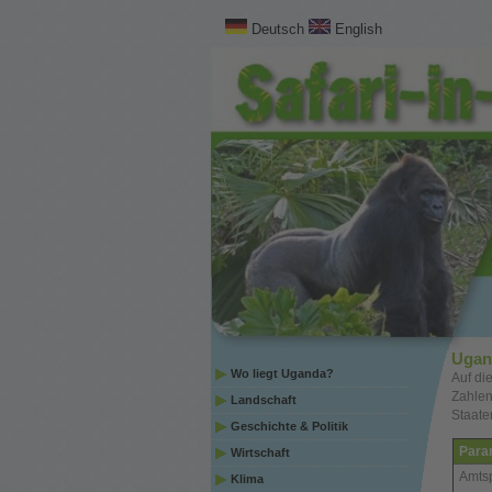
Deutsch
English
Ugand
Wo liegt Uganda?
Auf di
Zahlen
Landschaft
Staate
Geschichte & Politik
Para
Wirtschaft
Amts
Klima