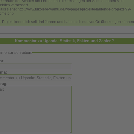
ie Freude der Schüler am Lernen und die Leistungen der Schüler haben sich
eblich verbessert
ails siehe: http://www.tukolere-wamu.de/wb/pages/projekte/laufende-projekte/79-
some.php
 Projekt kenne ich seit drei Jahren und habe mich nun vor Ort überzeugen können
Kommentar zu Uganda: Statistik, Fakten und Zahlen?
mentar schreiben:
or:
ema:
trag: