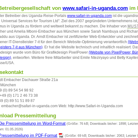
Betreibergesellschaft von
www.safari-in-uganda.com
im P
eller Betreiber des Uganda-Reise-Portals
www.safari-in-uganda.com
ist die ugandi
 Universal Services for Tourism Ltd". Ziel des 2007 gegründeten Unternehmens ist
mus in Uganda zu fördern und weltweit bekannt zu machen. Die Inhaber von
MUS
her und Amelia Mboni-Embacher aus München sowie Sarah Nambuya und Richar
ddu aus Uganda. Dr. Arndt Embacher ist zertifizierter Web-Entwickler und zeichne
ner IT-Dienstleister 7-it für den Bereich Website-Optimierung verantwortlich
(Websi
leisters 7-it aus München)
. Er hat die Website technisch und inhaltlich realisiert. Da
design wurde vom Büro für Grafikdesign PixelPower
(Website von PixelPower, Bür
design)
, entworfen. Weitere freie Mitarbeiter sind Emile Nteziryayo und Betty Kayite
sse/USA.
sekontakt
ndt Embacher Dachauer Straße 21a
 München
49 (0) 89 54 54 98 92
 +49 (0) 171 2 46 73 38
49 (0) 89 51 51 89 87
: embacher@safari-in-uganda.com Web: http://www.Safari-in-Uganda.com
load Pressemitteilung
Die Pressemitteilung im Word-Format
(Größe: 76 kB; Downloads bisher: 1898; Letzt
am: 01.05.2026)
Pressemitteilung im PDF-Format
(Größe: 69 kB; Downloads bisher: 2063; Letzter