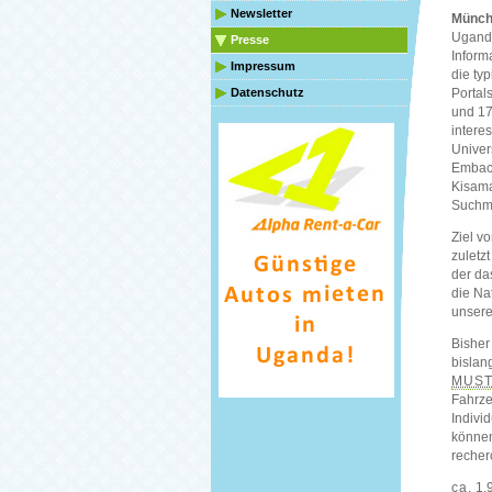
Newsletter
Münch
Ugand
Presse
Inform
Impressum
die ty
Portal
Datenschutz
und 17
intere
Univer
Embach
Kisama
Suchma
Ziel v
zuletz
der da
die Na
unsere
Bisher
bislan
MUS
Fahrze
Indivi
können
recher
ca.
1.9