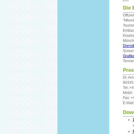
Die 
Offizi
"Mboni
Touris
Embac
Kisama
Münche
Dienst
Screen
Grafik
Tenne
Pres
Dr. Ar
80335
Tel:.+
Mobil:
Fax: +
E-Mail
Down