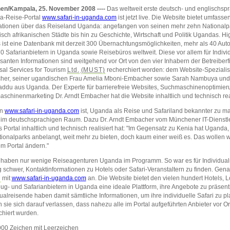
en/Kampala, 25. November 2008 ----
Das weltweit erste deutsch- und englischsp
a-Reise-Portal
www.safari-in-uganda.com
ist jetzt
live.
Die Website bietet umfasse
ationen über das Reiseland Uganda: angefangen von seinen mehr zehn Nationalp
pisch afrikanischen Städte bis hin zu Geschichte, Wirtschaft und Politik Ugandas. Hi
s ist eine Datenbank mit derzeit 300 Übernachtungsmöglichkeiten, mehr als 40 Aut
0 Safarianbietern in Uganda sowie Reisebüros weltweit. Diese vor allem für Individ
ssanten Informationen sind weitgehend vor Ort von den vier Inhabern der Betreiber
sal Services for Tourism
Ltd.
(MUST)
recherchiert worden: dem Website-Spezialist
er, seiner ugandischen Frau Amelia Mboni-Embacher sowie Sarah Nambuya und
ddu aus Uganda. Der Experte für barrierefreie Websites, Suchmaschinenoptimie
schinenmarketing Dr. Arndt Embacher hat die Website inhaltlich und technisch real
on
www.safari-in-uganda.com
ist, Uganda als Reise und Safariland bekannter zu ma
t im deutschsprachigen Raum. Dazu Dr. Arndt Embacher vom Münchener IT-Dienstleis
s Portal inhaltlich und technisch realisiert hat: "Im Gegensatz zu Kenia hat Uganda
tionalparks anbelangt, weit mehr zu bieten, doch kaum einer weiß es. Das wollen w
m Portal ändern."
 haben nur wenige Reiseagenturen Uganda im Programm. So war es für Individua
g schwer, Kontaktinformationen zu Hotels oder Safari-Veranstaltern zu finden. Genau
T
mit
www.safari-in-uganda.com
an. Die Website bietet den vielen hundert Hotels, 
ug- und Safarianbietern in Uganda eine ideale Plattform, ihre Angebote zu präsent
dualreisende haben damit sämtliche Informationen, um ihre individuelle Safari zu 
 sie sich darauf verlassen, dass nahezu alle im Portal aufgeführten Anbieter vor O
chiert wurden.
00 Zeichen mit Leerzeichen