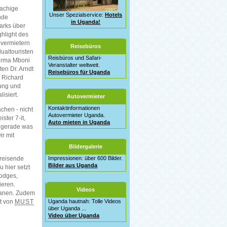
rachige
Unser Spezialservice:
Hotels
nde
in Uganda!
arks über
ghlight des
overmietern
Reisebüros
ualtouristen
Reisbüros und Safari-
firma Mboni
Veranstalter weltweit.
en Dr. Arndt
Reisebüros für Uganda
 Richard
rung und
isiert.
Autovermieter
Kontaktinformationen
chen - nicht
Autovermieter Uganda.
ter 7-it,
Auto mieten in Uganda
, gerade was
ir mit
Bildergalerie
Impressionen: über 600 Bilder.
lreisende
Bilder aus Uganda
 hier setzt
Lodges,
ieren.
Videos
planen. Zudem
Uganda hautnah: Tolle Videos
rt von
MUST
über Uganda ...
Video über Uganda