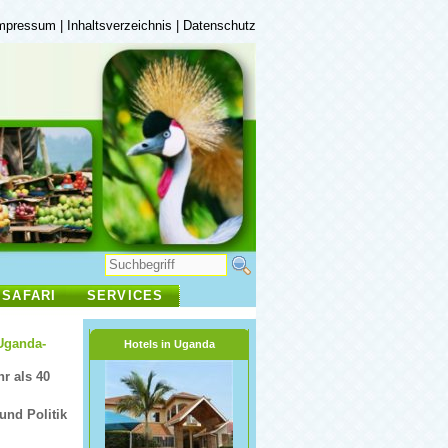
mpressum
|
Inhaltsverzeichnis
|
Datenschutz
 SAFARI
SERVICES
 Uganda-
Hotels in Uganda
r als 40
und Politik