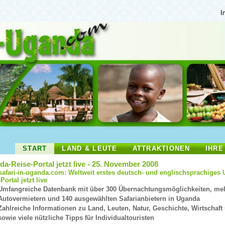
I
START
LAND & LEUTE
ATTRAKTIONEN
IHRE
a-Reise-Portal jetzt live - 25. November 2008
afari-in-uganda.com: Weltweit erstes deutsch- und englischsprachiges
Portal jetzt
live
Umfangreiche Datenbank mit über 300 Übernachtungsmöglichkeiten, meh
Autovermietern und 140 ausgewählten Safarianbietern in Uganda
Zahlreiche Informationen zu Land, Leuten, Natur, Geschichte, Wirtschaft 
sowie viele nützliche Tipps für Individualtouristen