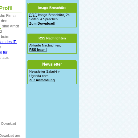
rofil
Image-Broschüre
PDF
Image-Broschüre, 24
sche Firma
Seiten, 4 Sprachen!
, den
Zum Download!
T
sind Arndt
d
t beim
RSS Nachrichten
te des IT-
Aktuelle Nachrichten.
s
RSS lesen!
o für
si aus
Newsletter
Newsletter Safari-in-
Uganda.com.
Zur Anmeldung
er Download
 Download am: