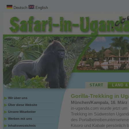
Deutsch
English
START
LAND &
Gorilla-Trekking in U
Wir über uns
München/Kampala, 16. März 2
Über diese Website
in-uganda.com wurde jetzt um n
Unsere Mitarbeiter
Trekking im Südwesten Uganda
Werben mit uns
des Portalbetreiberunternehme
Kisoro und Kabale persönlich 
Inhaltsverzeichnis