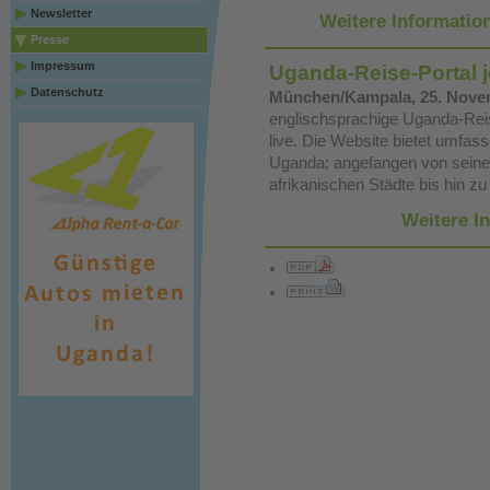
Newsletter
Weitere Information
Presse
Impressum
Uganda-Reise-Portal j
Datenschutz
München/Kampala, 25. Novem
englischsprachige Uganda-Reis
live.
Die Website bietet umfass
Uganda: angefangen von seinen
afrikanischen Städte bis hin z
Weitere I