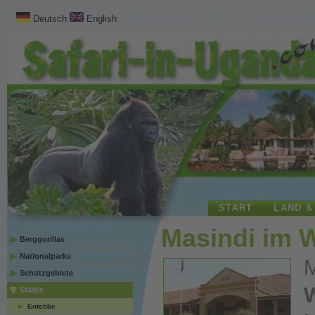
Deutsch
English
START
LAND &
Masindi im 
Berggorillas
Nationalparks
M
Schutzgebiete
Städte
Entebbe