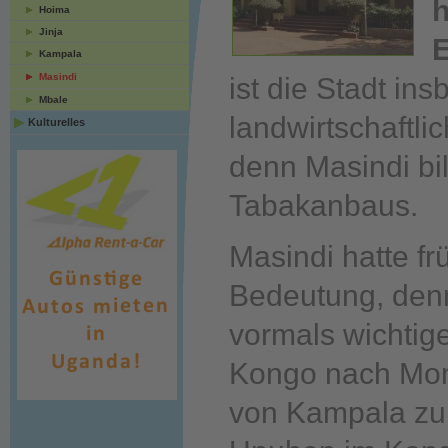
h
Hoima
Jinja
Kampala
Masindi
ist die Stadt in
Mbale
landwirtschaftli
Kulturelles
denn Masindi bi
Tabakanbaus.
Masindi hatte f
Bedeutung, denn 
vormals wichti
Kongo nach Mo
von Kampala zu